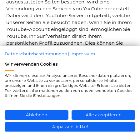
ausgestatteten Seiten besuchen, wird eine
Verbindung zu den Servern von YouTube hergestellt.
Dabei wird dem YouTube-Server mitgeteilt, welche
unserer Seiten Sie besucht haben. Wenn Sie in Ihrem
YouTube-Account eingeloggt sind, ermöglichen Sie
YouTube, Ihr Surfverhalten direkt Ihrem
persönlichen Profil zuzuordnen. Dies können Sie
verhindern, indem Sie sich aus Ihrem YouTube-
Datenschutzbestimmungen
|
Impressum
Account ausloggen.
Wir verwenden Cookies
6.10 Google Web Fonts
Wir können diese zur Analyse unserer Besucherdaten platzieren,
Um unsere Inhalte browserübergreifend korrekt
um unsere Website zu verbessern, personalisierte Inhalte
und grafisch ansprechend darzustellen, verwenden
anzuzeigen und Ihnen ein großartiges Website-Erlebnis zu bieten.
wir auf dieser Webseite „Google Web Fonts“ der
Für weitere Informationen zu den von uns verwendeten Cookies
öffnen Sie die Einstellungen.
Google LLC (1600 Amphitheatre Parkway, Mountain
View, CA 64043, USA) zur Darstellung von Schriften.
Wir erheben keine personenbezogenen Daten durch
Ablehnen
Alle akzeptieren
die Einbindung von Google Webfonts und haben die
Google-Schriftarten lokal auf unserem Webserver
Anpassen, bitte!
eingebunden. Dadurch stellen wir keine Verbindung
zu den Google-Servern her und übertragen keine