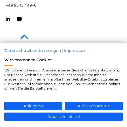
+49 9545 449-0
Zum Seitenanfang
Datenschutzbestimmungen
|
Impressum
Wir verwenden Cookies
Impressum
Datenschutz
Wir können diese zur Analyse unserer Besucherdaten platzieren,
um unsere Website zu verbessern, personalisierte Inhalte
Compliance
anzuzeigen und Ihnen ein großartiges Website-Erlebnis zu bieten.
Für weitere Informationen zu den von uns verwendeten Cookies
AEB und LkSG
öffnen Sie die Einstellungen.
Barrierefreiheitserklärung
Seitenübersicht
Ablehnen
Alle akzeptieren
Anpassen, bitte!
© Loesch Verpackungstechnik GmbH + Co. KG 2026