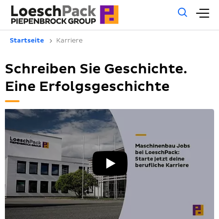
Allg
H
Such
Startseite
Karriere
Schreiben Sie Geschichte.
Eine Erfolgsgeschichte
YouT
Vide