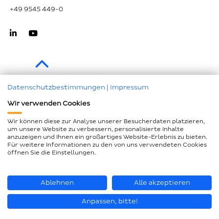
+49 9545 449-0
Zum Seitenanfang
Datenschutzbestimmungen
|
Impressum
Wir verwenden Cookies
Impressum
Datenschutz
Wir können diese zur Analyse unserer Besucherdaten platzieren,
um unsere Website zu verbessern, personalisierte Inhalte
Compliance
anzuzeigen und Ihnen ein großartiges Website-Erlebnis zu bieten.
Für weitere Informationen zu den von uns verwendeten Cookies
AEB und LkSG
öffnen Sie die Einstellungen.
Barrierefreiheitserklärung
Seitenübersicht
Ablehnen
Alle akzeptieren
Anpassen, bitte!
© Loesch Verpackungstechnik GmbH + Co. KG 2026