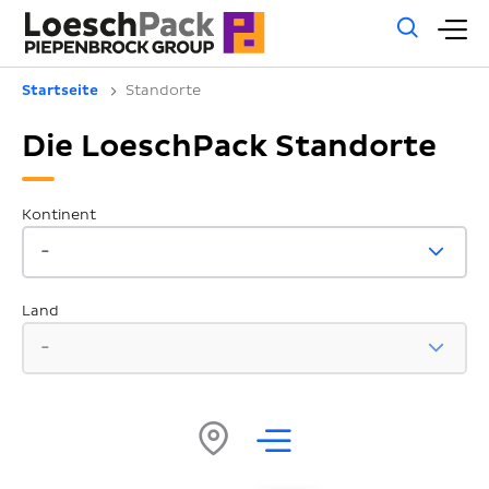
Allg
H
Such
Startseite
Standorte
Die LoeschPack Standorte
Kontinent
Land
Karte
Liste