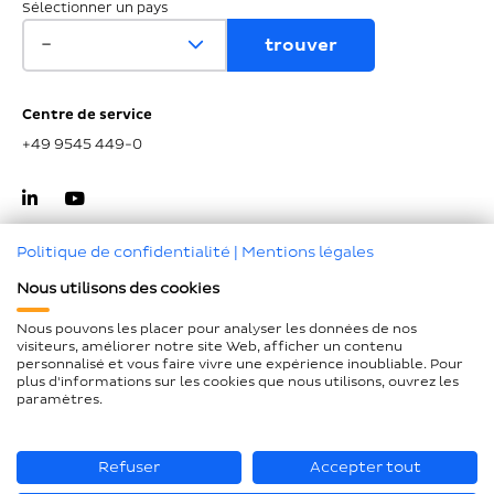
Sélectionner un pays
Centre de service
+49 9545 449-0
Politique de confidentialité
|
Mentions légales
Nous utilisons des cookies
Haut de page
Nous pouvons les placer pour analyser les données de nos
visiteurs, améliorer notre site Web, afficher un contenu
Mentions légales
personnalisé et vous faire vivre une expérience inoubliable. Pour
plus d'informations sur les cookies que nous utilisons, ouvrez les
Protection des données
paramètres.
Déclaration d'accessibilité
Plan du site
Refuser
Accepter tout