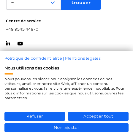
Centre de service
+49 9545 449-0
Politique de confidentialité
|
Mentions légales
Nous utilisons des cookies
Haut de page
Nous pouvons les placer pour analyser les données de nos
visiteurs, améliorer notre site Web, afficher un contenu
Mentions légales
personnalisé et vous faire vivre une expérience inoubliable. Pour
plus d'informations sur les cookies que nous utilisons, ouvrez les
Protection des données
paramètres.
Déclaration d'accessibilité
Plan du site
Refuser
Accepter tout
Non, ajuster
© Loesch Verpackungstechnik GmbH + Co. KG 2026