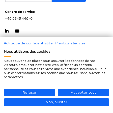
Centre de service
+49 9545 449-0
Politique de confidentialité
|
Mentions légales
Nous utilisons des cookies
Haut de page
Nous pouvons les placer pour analyser les données de nos
visiteurs, améliorer notre site Web, afficher un contenu
Mentions légales
personnalisé et vous faire vivre une expérience inoubliable. Pour
plus d'informations sur les cookies que nous utilisons, ouvrez les
Protection des données
paramètres.
Déclaration d'accessibilité
Plan du site
Refuser
Accepter tout
Non, ajuster
© Loesch Verpackungstechnik GmbH + Co. KG 2026