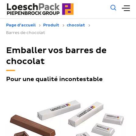
Rech
M
géné
pr
Page d’accueil
Produit
chocolat
Barres de chocolat
Emballer vos barres de
chocolat
Pour une qualité incontestable