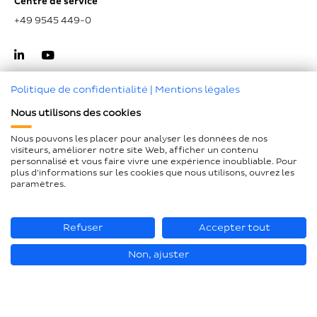
Centre de service
+49 9545 449-0
Politique de confidentialité
|
Mentions légales
Nous utilisons des cookies
Haut de page
Nous pouvons les placer pour analyser les données de nos
visiteurs, améliorer notre site Web, afficher un contenu
Mentions légales
personnalisé et vous faire vivre une expérience inoubliable. Pour
plus d'informations sur les cookies que nous utilisons, ouvrez les
Protection des données
paramètres.
Déclaration d'accessibilité
Plan du site
Refuser
Accepter tout
Non, ajuster
© Loesch Verpackungstechnik GmbH + Co. KG 2026