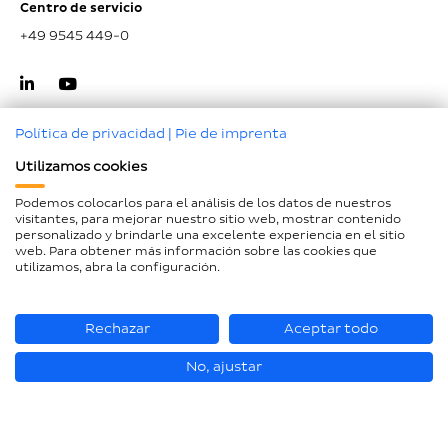
Centro de servicio
+49 9545 449-0
Política de privacidad
|
Pie de imprenta
Utilizamos cookies
Ir al inicio de la página
Podemos colocarlos para el análisis de los datos de nuestros
visitantes, para mejorar nuestro sitio web, mostrar contenido
Aviso legal
personalizado y brindarle una excelente experiencia en el sitio
web. Para obtener más información sobre las cookies que
Protección de datos
utilizamos, abra la configuración.
Declaración de accesibilidad
Mapa del sitio
Rechazar
Aceptar todo
No, ajustar
© Loesch Verpackungstechnik GmbH + Co. KG 2026