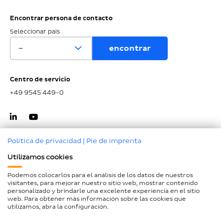
Encontrar persona de contacto
Seleccionar país
Centro de servicio
+49 9545 449-0
Política de privacidad
|
Pie de imprenta
Utilizamos cookies
Ir al inicio de la página
Podemos colocarlos para el análisis de los datos de nuestros
visitantes, para mejorar nuestro sitio web, mostrar contenido
Aviso legal
personalizado y brindarle una excelente experiencia en el sitio
web. Para obtener más información sobre las cookies que
Protección de datos
utilizamos, abra la configuración.
Declaración de accesibilidad