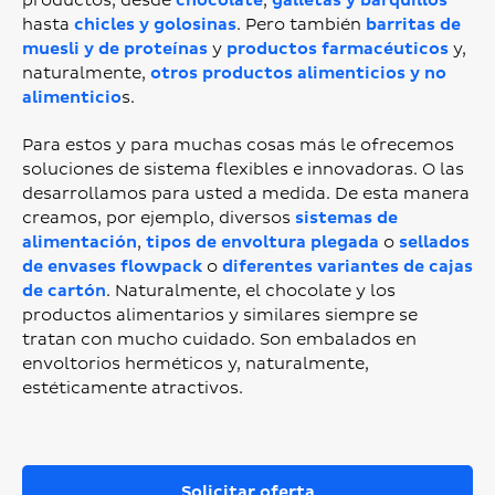
productos, desde
chocolate
,
galletas y barquillos
hasta
chicles y golosinas
. Pero también
barritas de
muesli y de proteínas
y
productos farmacéuticos
y,
naturalmente,
otros productos alimenticios y no
alimenticio
s.
Para estos y para muchas cosas más le ofrecemos
soluciones de sistema flexibles e innovadoras. O las
desarrollamos para usted a medida. De esta manera
creamos, por ejemplo, diversos
sistemas de
alimentación
,
tipos de envoltura plegada
o
sellados
de envases flowpack
o
diferentes variantes de cajas
de cartón
. Naturalmente, el chocolate y los
productos alimentarios y similares siempre se
tratan con mucho cuidado. Son embalados en
envoltorios herméticos y, naturalmente,
estéticamente atractivos.
Solicitar oferta