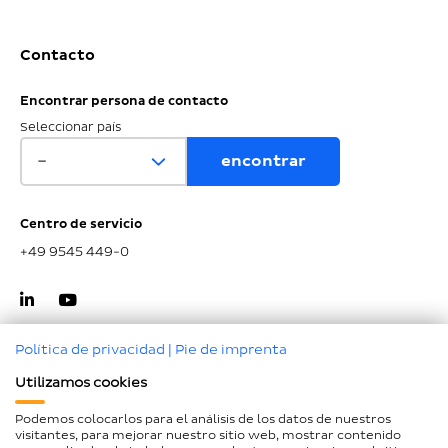
Contacto
Encontrar persona de contacto
Seleccionar país
Centro de servicio
+49 9545 449-0
Política de privacidad
|
Pie de imprenta
Utilizamos cookies
Ir al inicio de la página
Podemos colocarlos para el análisis de los datos de nuestros
visitantes, para mejorar nuestro sitio web, mostrar contenido
Aviso legal