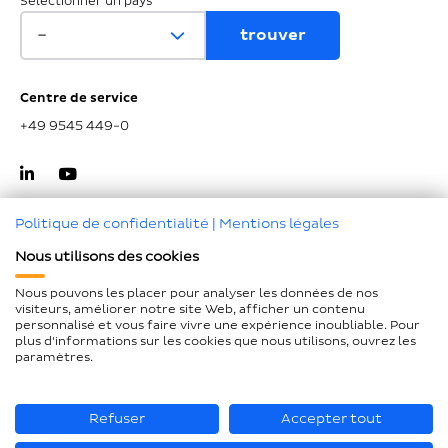
Sélectionner un pays
Centre de service
+49 9545 449-0
Politique de confidentialité
|
Mentions légales
Nous utilisons des cookies
Haut de page
Nous pouvons les placer pour analyser les données de nos
visiteurs, améliorer notre site Web, afficher un contenu
Mentions légales
personnalisé et vous faire vivre une expérience inoubliable. Pour
plus d'informations sur les cookies que nous utilisons, ouvrez les
Protection des données
paramètres.
Déclaration d'accessibilité
Plan du site
Refuser
Accepter tout