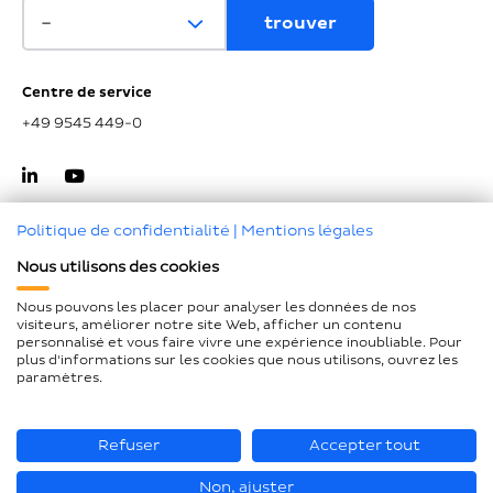
Centre de service
+49 9545 449-0
Politique de confidentialité
|
Mentions légales
Nous utilisons des cookies
Haut de page
Nous pouvons les placer pour analyser les données de nos
visiteurs, améliorer notre site Web, afficher un contenu
Mentions légales
personnalisé et vous faire vivre une expérience inoubliable. Pour
plus d'informations sur les cookies que nous utilisons, ouvrez les
Protection des données
paramètres.
Déclaration d'accessibilité
Plan du site
Refuser
Accepter tout
Non, ajuster
© Loesch Verpackungstechnik GmbH + Co. KG 2026