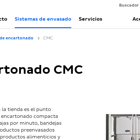
Buscador
cto
Sistemas de envasado
Servicios
Ac
de encartonado
CMC
artonado CMC
 la tienda es el punto
e encartonado compacta
cajas por minuto, bandejas
productos preenvasados
 productos alimenticios y