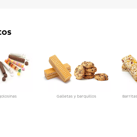
tos
golosinas
Galletas y barquillos
Barrita