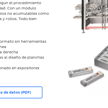
 según el procedimiento
idad. Con un módulo
culos no acumulables como
 y rollos. Todo bien
 formato sin herramientas
ínea
la derecha
as al diseño de planchas
onado en expositores
a de datos (PDF)