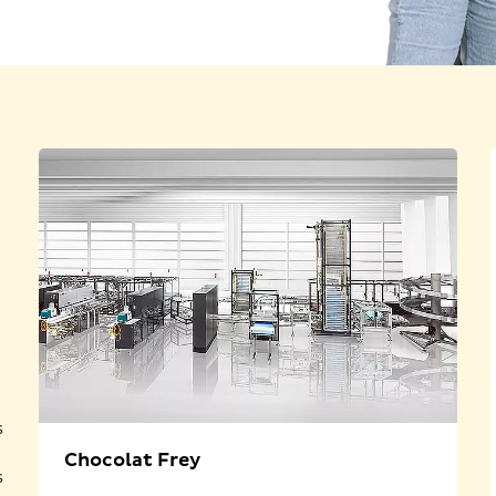
s
s
Chocolat Frey
s