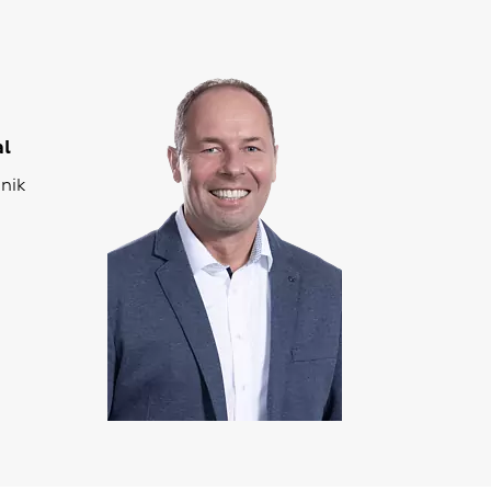
al
nik