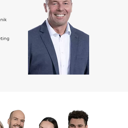
nik
eting