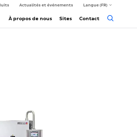
duits
Actualités et événements
Langue (FR)
Reche
À propos de nous
Sites
Contact