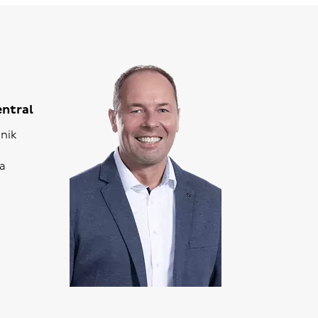
entral
nik
a