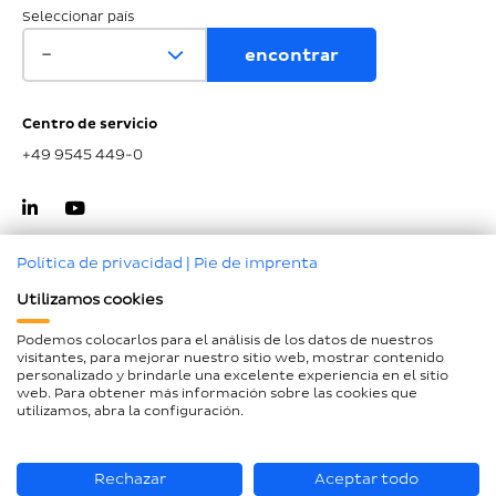
Seleccionar país
Centro de servicio
+49 9545 449-0
Política de privacidad
|
Pie de imprenta
Utilizamos cookies
Ir al inicio de la página
Podemos colocarlos para el análisis de los datos de nuestros
visitantes, para mejorar nuestro sitio web, mostrar contenido
Aviso legal
personalizado y brindarle una excelente experiencia en el sitio
web. Para obtener más información sobre las cookies que
Protección de datos
utilizamos, abra la configuración.
Declaración de accesibilidad
Mapa del sitio
Rechazar
Aceptar todo