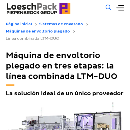
Búsq
M
gene
pr
Página inicial
Sistemas de envasado
Máquinas de envoltorio plegado
Línea combinada LTM-DUO
Máquina de envoltorio
plegado en tres etapas: la
línea combinada LTM-DUO
La solución ideal de un único proveedor