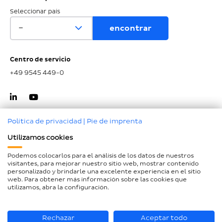
Seleccionar país
Centro de servicio
+49 9545 449-0
Política de privacidad
|
Pie de imprenta
Utilizamos cookies
Ir al inicio de la página
Podemos colocarlos para el análisis de los datos de nuestros
visitantes, para mejorar nuestro sitio web, mostrar contenido
Aviso legal
personalizado y brindarle una excelente experiencia en el sitio
web. Para obtener más información sobre las cookies que
Protección de datos
utilizamos, abra la configuración.
Declaración de accesibilidad
Mapa del sitio
Rechazar
Aceptar todo