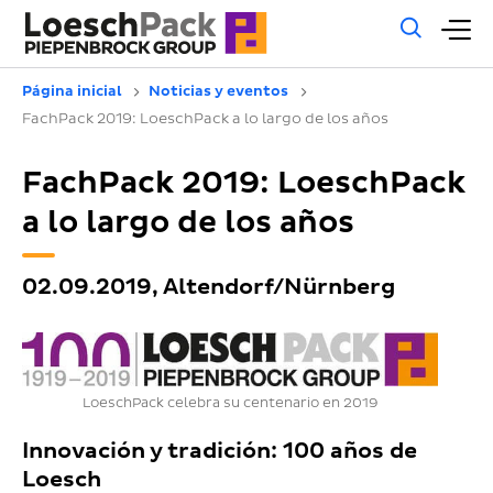
Búsq
M
gene
pr
Página inicial
Noticias y eventos
FachPack 2019: LoeschPack a lo largo de los años
FachPack 2019: LoeschPack
a lo largo de los años
02.09.2019, Altendorf/Nürnberg
LoeschPack celebra su centenario en 2019
Innovación y tradición: 100 años de
Loesch